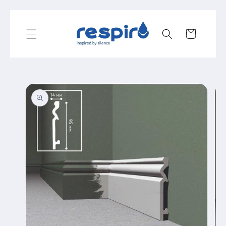
Skip to
content
Cart
Skip to
product
information