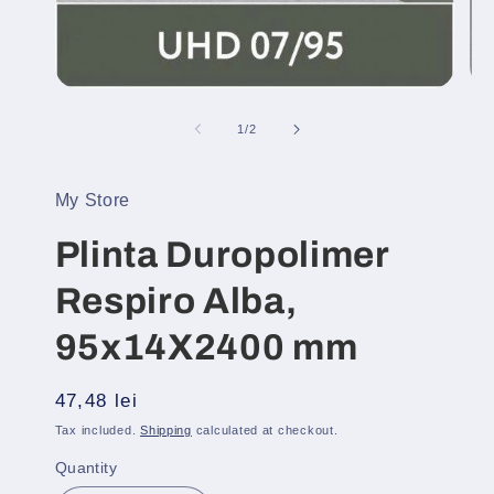
Open
Op
media
med
1
2
of
1
/
2
in
in
modal
mod
My Store
Plinta Duropolimer
Respiro Alba,
95x14X2400 mm
Regular
47,48 lei
price
Tax included.
Shipping
calculated at checkout.
Quantity