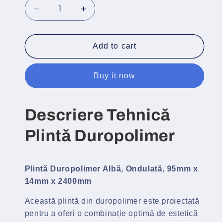
Decrease
Increase
quantity
quantity
for
for
Plinta
Plinta
Add to cart
Duropolimer
Duropolimer
Respiro
Respiro
Buy it now
Alba,
Alba,
95x14X2400
95x14X2400
mm
mm
Descriere Tehnică
Plintă Duropolimer
Plintă Duropolimer Albă, Ondulată, 95mm x
14mm x 2400mm
Această plintă din duropolimer este proiectată
pentru a oferi o combinație optimă de estetică