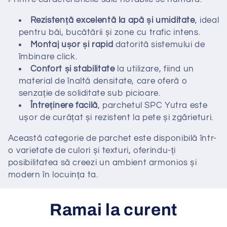
n
Rezistență excelentă la apă și umiditate
, ideal
pentru băi, bucătării și zone cu trafic intens.
:
Montaj ușor și rapid
datorită sistemului de
îmbinare click.
Confort și stabilitate
la utilizare, fiind un
material de înaltă densitate, care oferă o
senzație de soliditate sub picioare.
Întreținere facilă
, parchetul SPC Yutra este
ușor de curățat și rezistent la pete și zgârieturi.
Această categorie de parchet este disponibilă într-
o varietate de culori și texturi, oferindu-ți
posibilitatea să creezi un ambient armonios și
modern în locuința ta.
Ramai la curent