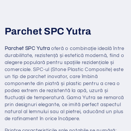
C
Parchet SPC Yutra
o
Parchet SPC Yutra
oferă o combinație ideală între
l
durabilitate, rezistență și estetică modernă, fiind o
alegere populară pentru spațiile rezidențiale și
l
comerciale. SPC-ul (Stone Plastic Composite) este
un tip de parchet inovator, care îmbină
e
componente din piatră și plastic pentru a crea o
c
podea extrem de rezistentă la apă, uzură și
fluctuații de temperatură. Gama Yutra se remarcă
t
prin designuri elegante, ce imită perfect aspectul
natural al lemnului sau al pietrei, aducând un plus
i
de rafinament în orice încăpere.
o
Printre caracteristicile sale notabile se numără: