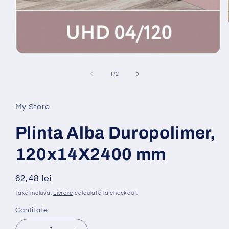
Deschideți
media
1
de
1
/
2
în
mod
modal
My Store
Plinta Alba Duropolimer,
120x14X2400 mm
Preț
62,48 lei
obișnuit
Taxă inclusă.
Livrare
calculată la checkout.
Cantitate