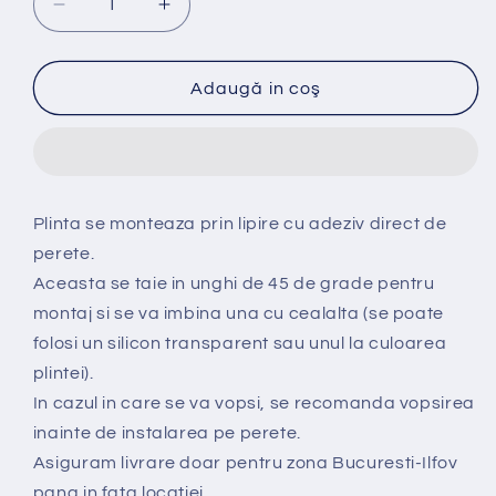
Reduceți
Creșteți
cantitatea
cantitatea
pentru
pentru
Plinta
Plinta
Adaugă in coş
Alba
Alba
Duropolimer,
Duropolimer,
120x14X2400
120x14X2400
mm
mm
Plinta se monteaza prin lipire cu adeziv direct de
perete.
Aceasta se taie in unghi de 45 de grade pentru
montaj si se va imbina una cu cealalta (se poate
folosi un silicon transparent sau unul la culoarea
plintei).
In cazul in care se va vopsi, se recomanda vopsirea
inainte de instalarea pe perete.
Asiguram livrare doar pentru zona Bucuresti-Ilfov
pana in fata locatiei.