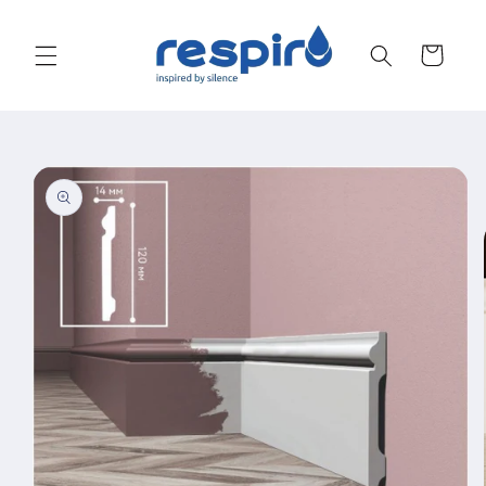
Sari la
conținut
Cart
Treci la
informațiile
despre
produs